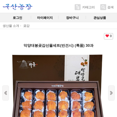
카테고리
검색
로그인
마이페이지
장바구니
관심상품
생산물 소개
곶감
0
악양대봉곶감선물세트(반건시) (특품) 30과