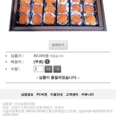
상세보기
상품가 :
80,000
원
적립금:1%
배송비 :
(무료)
!
수량 :
+1
-1
- 상품이 품절되었습니다. -
상점정보
PC버젼
이용안내
고객센터
커뮤니티
상호명 : 구산농장(다원)
대표 : 손영기 | 개인정보 보호 책임자 : 손영기
사업자등록번호 :369-62-00362 | 통신판매업신고번호 : 경남하동-제0020호 010-
7159-3166