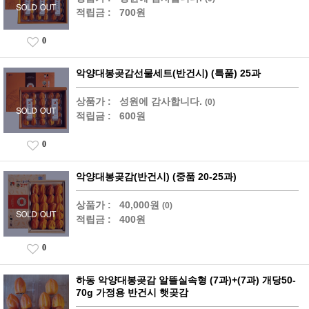
적립금 :
700원
0
악양대봉곶감선물세트(반건시) (특품) 25과
상품가 :
성원에 감사합니다.
(0)
적립금 :
600원
0
악양대봉곶감(반건시) (중품 20-25과)
상품가 :
40,000원
(0)
적립금 :
400원
0
하동 악양대봉곶감 알뜰실속형 (7과)+(7과) 개당50-
70g 가정용 반건시 햇곶감