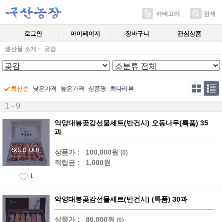
카테고리
검색
로그인
마이페이지
장바구니
관심상품
생산물 소개
곶감
최신순
낮은가격
높은가격
상품명
최다리뷰
1 - 9
악양대봉곶감선물세트(반건시) 오동나무(특품) 35
과
상품가 :
100,000원
(0)
적립금 :
1,000원
1
악양대봉곶감선물세트(반건시) (특품) 30과
상품가 :
80,000원
(0)