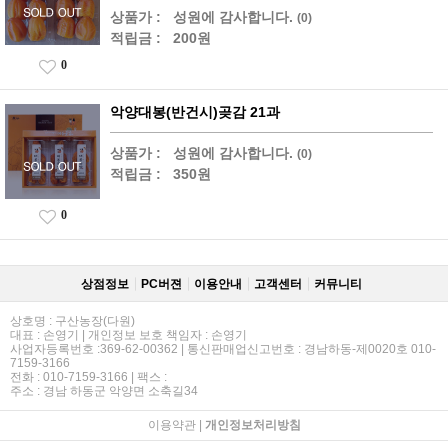
상품가 :
성원에 감사합니다.
(0)
적립금 :
200원
0
악양대봉(반건시)곶감 21과
상품가 :
성원에 감사합니다.
(0)
적립금 :
350원
0
상점정보
PC버젼
이용안내
고객센터
커뮤니티
상호명 : 구산농장(다원)
대표 : 손영기 | 개인정보 보호 책임자 : 손영기
사업자등록번호 :369-62-00362 | 통신판매업신고번호 : 경남하동-제0020호 010-
7159-3166
전화 : 010-7159-3166 | 팩스 :
주소 : 경남 하동군 악양면 소축길34
이용약관
|
개인정보처리방침